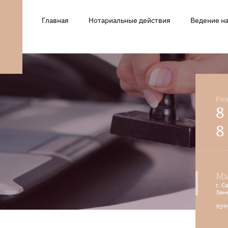
Главная
Нотариальные действия
Ведение н
Реж
8
8
Мы
г. 
Зан
939