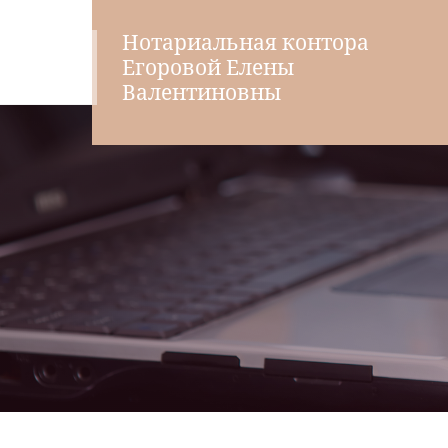
Нотариальная контора
Егоровой Елены
Валентиновны