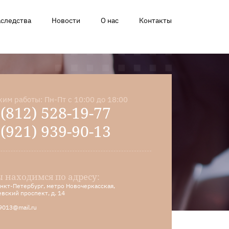
аследства
Новости
О нас
Контакты
им работы: Пн-Пт с 10:00 до 18:00
 (812) 528-19-77
 (921) 939-90-13
 находимся по адресу:
Санкт-Петербург, метро Новочеркасская,
евский проспект, д. 14
9013@mail.ru